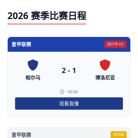
2026 赛季比赛日程
意甲联赛
进行中 65'
2 - 1
帕尔马
博洛尼亚
18:00
观看直播
意甲联赛
待开始