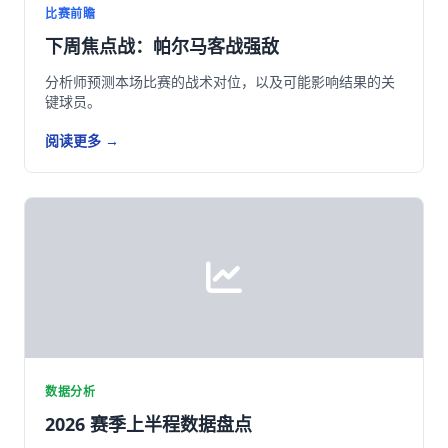
比赛前瞻
下周焦点战：帕尔马客战强敌
分析师预测本场比赛的战术对位，以及可能影响结果的关
键球员。
阅读更多 →
数据分析
2026 赛季上半程数据盘点